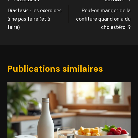
Navigation
PRÉCÉDENT
SUIVANT
de
Diastasis : les exercices
Peut-on manger de la
à ne pas faire (et à
confiture quand on a du
l’article
faire)
cholestérol ?
Publications similaires