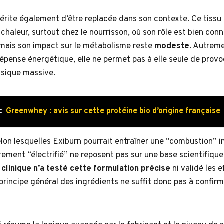
érite également d’être replacée dans son contexte. Ce tissu 
 chaleur, surtout chez le nourrisson, où son rôle est bien conn
, mais son impact sur le métabolisme reste
modeste
. Autreme
 dépense énergétique, elle ne permet pas à elle seule de prov
ysique massive.
:
Greenwhey : avis sur cette protéine bio d’origine française
elon lesquelles Exiburn pourrait entraîner une “combustion” 
ement “électrifié” ne reposent pas sur une base scientifiqu
clinique n’a testé cette formulation précise
ni validé les 
 principe général des ingrédients ne suffit donc pas à confirme