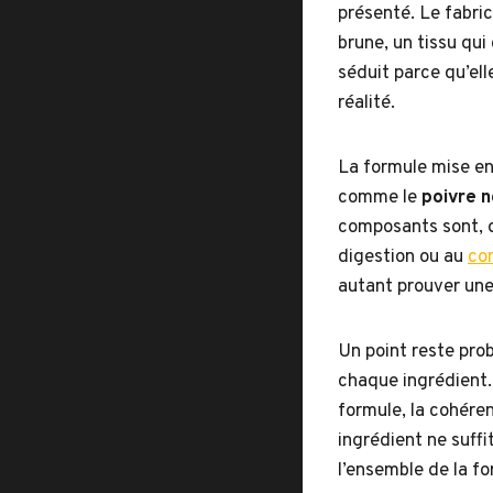
présenté. Le fabri
brune, un tissu qu
séduit parce qu’ell
réalité.
La formule mise en 
comme le
poivre n
composants sont, da
digestion ou au
co
autant prouver une
Un point reste prob
chaque ingrédient. 
formule, la cohéren
ingrédient ne suffit
l’ensemble de la fo