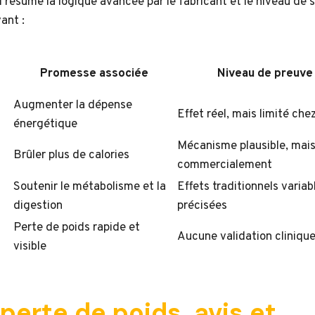
i résume la logique avancée par le fabricant et le niveau de s
ant :
Promesse associée
Niveau de preuve 
Augmenter la dépense
Effet réel, mais limité chez
énergétique
Mécanisme plausible, mais
Brûler plus de calories
commercialement
Soutenir le métabolisme et la
Effets traditionnels varia
digestion
précisées
Perte de poids rapide et
Aucune validation clinique
visible
perte de poids, avis et