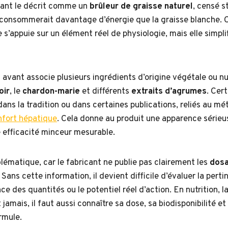
cant le décrit comme un
brûleur de graisse naturel
, censé s
i consommerait davantage d’énergie que la graisse blanche.
e s’appuie sur un élément réel de physiologie, mais elle simpli
avant associe plusieurs ingrédients d’origine végétale ou nut
oir
, le
chardon-marie
et différents
extraits d’agrumes
. Cer
ns la tradition ou dans certaines publications, reliés au mét
nfort hépatique
. Cela donne au produit une apparence sérieu
 efficacité minceur mesurable.
lématique, car le fabricant ne publie pas clairement les
dosa
Sans cette information, il devient difficile d’évaluer la perti
ce des quantités ou le potentiel réel d’action. En nutrition, 
 jamais, il faut aussi connaître sa dose, sa biodisponibilité e
rmule.