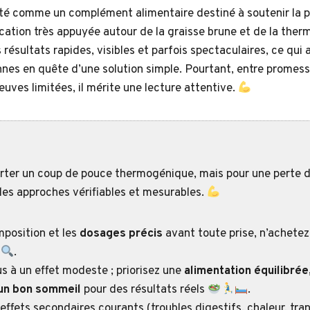
té comme un complément alimentaire destiné à soutenir la p
tion très appuyée autour de la graisse brune et de la ther
résultats rapides, visibles et parfois spectaculaires, ce qui a
es en quête d’une solution simple. Pourtant, entre promess
euves limitées, il mérite une lecture attentive.
rter un coup de pouce thermogénique, mais pour une perte d
des approches vérifiables et mesurables.
mposition et les
dosages précis
avant toute prise, n’achetez
e
.
 à un effet modeste ; priorisez une
alimentation équilibrée,
 un bon sommeil
pour des résultats réels
.
 effets secondaires courants (troubles digestifs, chaleur, tran