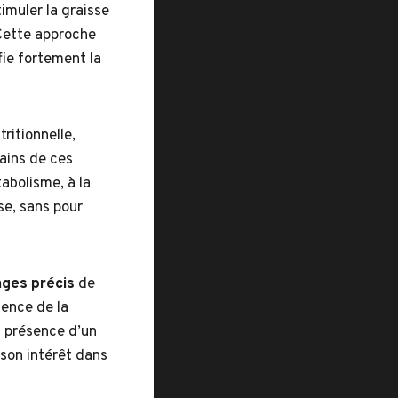
timuler la graisse
 Cette approche
fie fortement la
ritionnelle,
tains de ces
abolisme, à la
se, sans pour
ges précis
de
nence de la
la présence d’un
t son intérêt dans