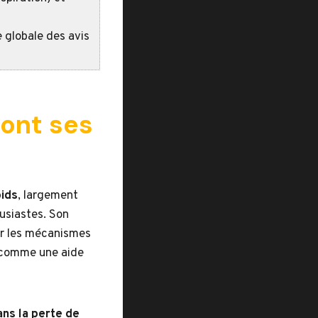
 globale des avis
sont ses
oids
, largement
usiastes. Son
ur les mécanismes
é comme une aide
ans la perte de