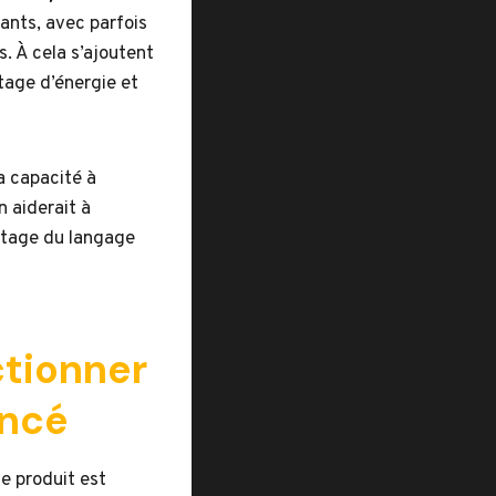
nants, avec parfois
. À cela s’ajoutent
tage d’énergie et
la capacité à
 aiderait à
antage du langage
tionner
ancé
e produit est