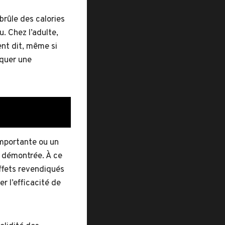
brûle des calories
u. Chez l’adulte,
nt dit, même si
oquer une
importante ou un
e démontrée. À ce
effets revendiqués
r l’efficacité de