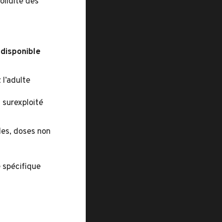
olidité des
disponible
 l’adulte
 surexploité
bles, doses non
 spécifique