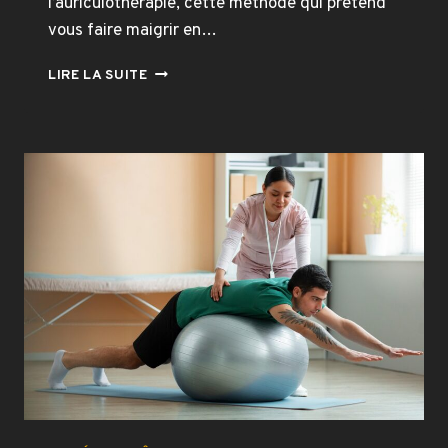
l’auriculothérapie, cette méthode qui prétend
vous faire maigrir en…
MAIGRIR
LIRE LA SUITE
PAR
AURICULOTHÉRAPIE
:
BULLSHIT
OU
RÉALITÉ
?