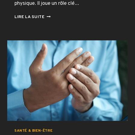
physique. Il joue un rôle clé…
SPORT
LIRE LA SUITE
ET
DÉVELOPPEMENT
PERSONNEL
:
COMMENT
LE
SPORT
BOOSTE
LE
BIEN-
ÊTRE
?
SANTÉ & BIEN-ÊTRE