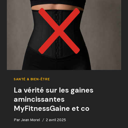
POUR
AMÉLIORER
LA
PERFORMANCE
SPORTIVE
SANTÉ & BIEN-ÊTRE
La vérité sur les gaines
amincissantes
MyFitnessGaine et co
Par
Jean Morel
2 avril 2025