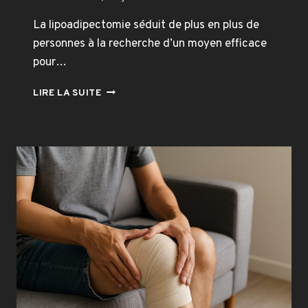
La lipoadipectomie séduit de plus en plus de
personnes à la recherche d’un moyen efficace
pour…
LA
LIRE LA SUITE
LIPOADIPECTOMIE
:
QUELS
SONT
SES
EFFETS
ET
DANGERS
POTENTIELS
?