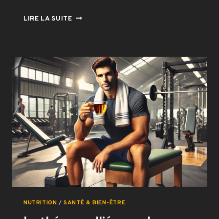
AMÉLIOREZ
LIRE LA SUITE
VOTRE
SOMMEIL
:
LES
BIENFAITS
INSOUPÇONNÉS
DES
COUVERTURES
PONDÉRÉES
NUTRITION
/
SANTÉ & BIEN-ÊTRE