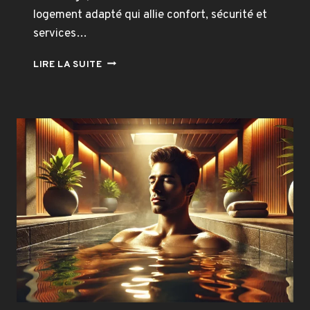
logement adapté qui allie confort, sécurité et
services…
TROUVER
LIRE LA SUITE
UNE
RÉSIDENCE
SENIOR
À
DIJON
:
SERVICES,
BIEN-
ÊTRE
ET
ACCOMPAGNEMENT