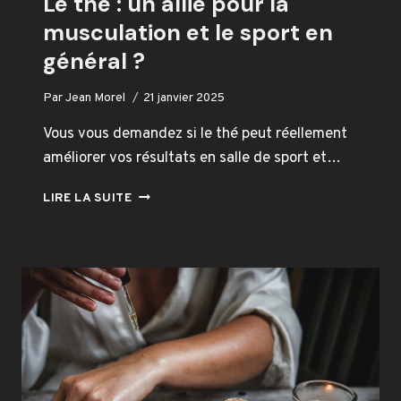
Le thé : un allié pour la
musculation et le sport en
général ?
Par
Jean Morel
21 janvier 2025
Vous vous demandez si le thé peut réellement
améliorer vos résultats en salle de sport et…
LE
LIRE LA SUITE
THÉ
:
UN
ALLIÉ
POUR
LA
MUSCULATION
ET
LE
SPORT