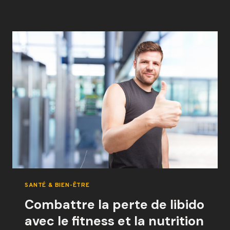
SOINS
DE
LA
PEAU
ET
FITNESS
POUR
UN
BIEN-
ÊTRE
TOTAL
SANTÉ & BIEN-ÊTRE
Combattre la perte de libido
avec le fitness et la nutrition