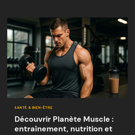
LA
HANCHE
LA
NUIT
AU
REPOS
APRÈS
COURSE
À
PIED
SANTÉ & BIEN-ÊTRE
Découvrir Planète Muscle :
entraînement, nutrition et