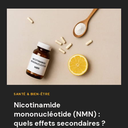
MASTOÏDIEN
DOULOUREUX​
:
CAUSES
ET
SOLUTIONS
SANTÉ & BIEN-ÊTRE
Nicotinamide
mononucléotide (NMN) :
quels effets secondaires ?