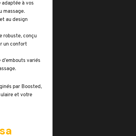
ce adaptée à vos
du massage.
et au design
e robuste, conçu
r un confort
e d’embouts variés
massage.
ginés par Boosted,
ulaire et votre
 sa