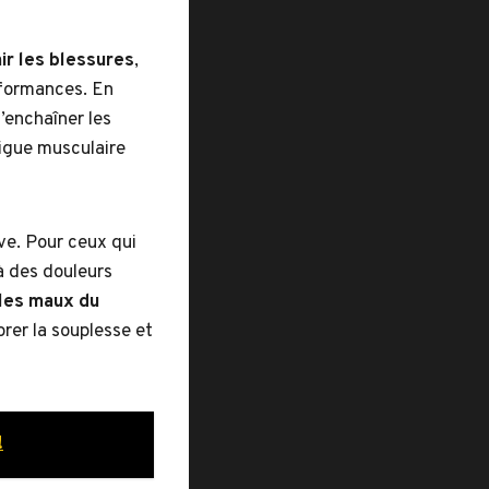
ir les blessures
,
rformances. En
’enchaîner les
tigue musculaire
ve. Pour ceux qui
à des douleurs
les maux du
orer la souplesse et
!