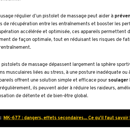
l’usage régulier d’un pistolet de massage peut aider à
préven
ais de récupération entre les entraînements et booster les pe
upération accélérée et optimisée, ces appareils permettent d
ment de façon optimale, tout en réduisant les risques de fa
rentraînement.
s pistolets de massage dépassent largement la sphère sporti
ons musculaires liées au stress, à une posture inadéquate ou 
areils offrent une solution simple et efficace pour
soulager 
s régulièrement, ils peuvent aider à réduire les raideurs, améli
sation de détente et de bien-être global.
:
MK-677 : dangers, effets secondaires... Ce qu'il faut savoir 