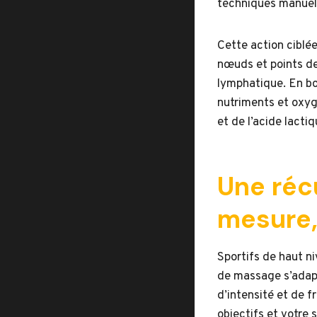
techniques manuell
Cette action ciblé
nœuds et points de
lymphatique. En boo
nutriments et oxygè
et de l’acide lacti
Une réc
mesure,
Sportifs de haut n
de massage s’adapte
d’intensité et de 
objectifs et votre s