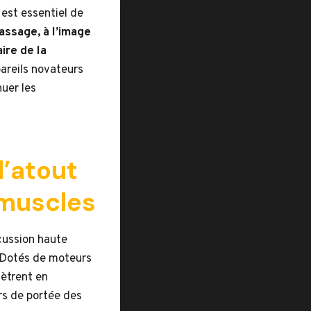
 est essentiel de
assage, à l’image
ire de la
pareils novateurs
nuer les
l’atout
 muscles
cussion haute
. Dotés de moteurs
nètrent en
rs de portée des