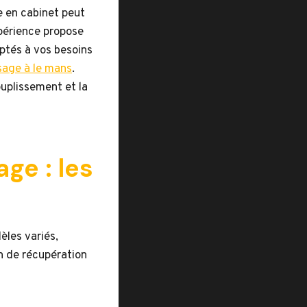
e en cabinet peut
périence propose
ptés à vos besoins
age à le mans
.
uplissement et la
ge : les
èles variés,
on de récupération