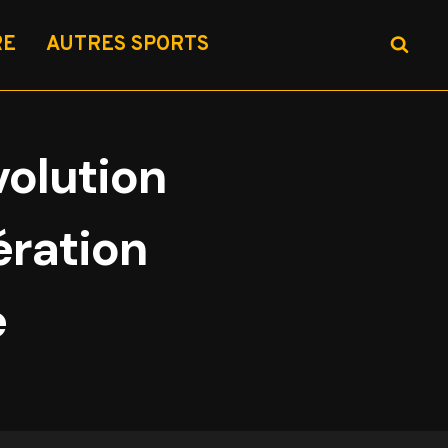
RE
AUTRES SPORTS
volution
ération
e