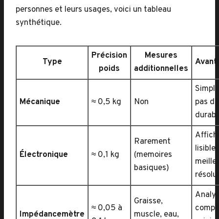
personnes et leurs usages, voici un tableau
synthétique.
Précision
Mesures
Type
Avant
poids
additionnelles
Simpli
Mécanique
≈ 0,5 kg
Non
pas de 
durabi
Affic
Rarement
lisible,
Électronique
≈ 0,1 kg
(memoires
meille
basiques)
résolu
Analy
Graisse,
≈ 0,05 à
compl
Impédancemètre
muscle, eau,