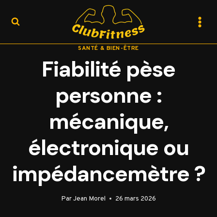
Aller
au
contenu
SANTÉ & BIEN-ÊTRE
Fiabilité pèse
personne :
mécanique,
électronique ou
impédancemètre ?
Par
Jean Morel
26 mars 2026