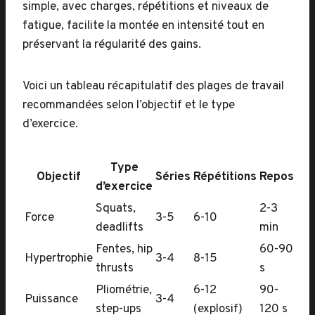
simple, avec charges, répétitions et niveaux de
fatigue, facilite la montée en intensité tout en
préservant la régularité des gains.
Voici un tableau récapitulatif des plages de travail
recommandées selon l’objectif et le type
d’exercice.
Type
Objectif
Séries
Répétitions
Repos
d’exercice
Squats,
2-3
Force
3-5
6-10
deadlifts
min
Fentes, hip
60-90
Hypertrophie
3-4
8-15
thrusts
s
Pliométrie,
6-12
90-
Puissance
3-4
step-ups
(explosif)
120 s