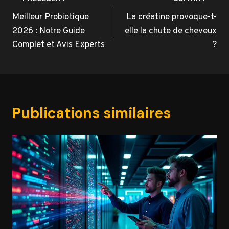
Navigation
de
Meilleur Probiotique
La créatine provoque-t-
2026 : Notre Guide
elle la chute de cheveux
l’article
Complet et Avis Experts
?
Publications similaires