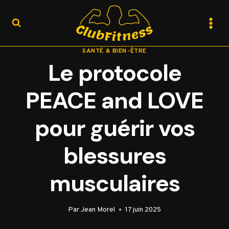
Aller
au
contenu
SANTÉ & BIEN-ÊTRE
Le protocole
PEACE and LOVE
pour guérir vos
blessures
musculaires
Par
Jean Morel
17 juin 2025