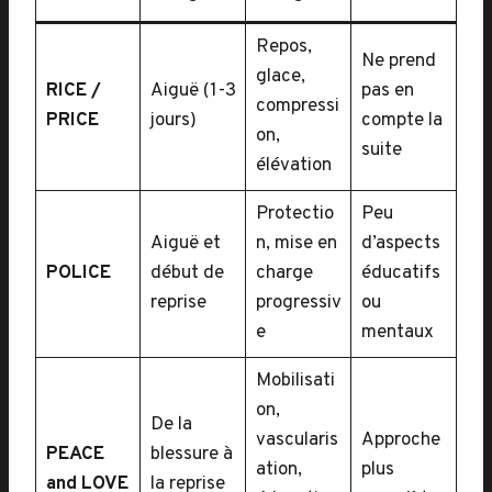
Repos,
Ne prend
glace,
RICE /
Aiguë (1-3
pas en
compressi
PRICE
jours)
compte la
on,
suite
élévation
Protectio
Peu
Aiguë et
n, mise en
d’aspects
POLICE
début de
charge
éducatifs
reprise
progressiv
ou
e
mentaux
Mobilisati
on,
De la
vascularis
Approche
PEACE
blessure à
ation,
plus
and LOVE
la reprise