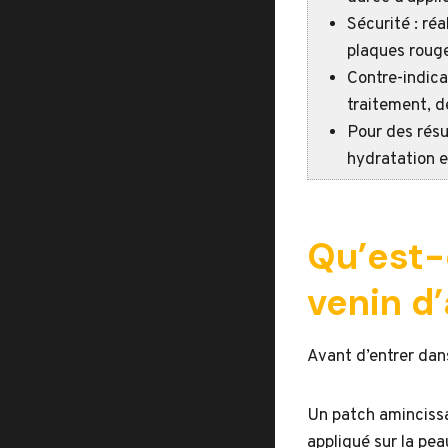
Sécurité : réa
plaques roug
Contre-indica
traitement, d
Pour des résu
hydratation et
Qu’est-
venin d’
Avant d’entrer dans
Un patch amincissa
appliqué sur la pea