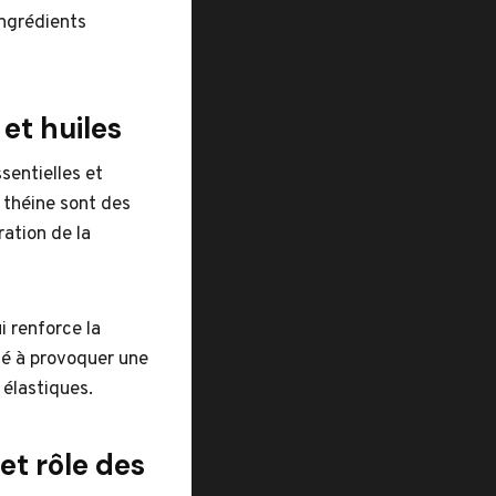
ingrédients
 et huiles
ssentielles et
a théine sont des
ration de la
i renforce la
ité à provoquer une
 élastiques.
t rôle des