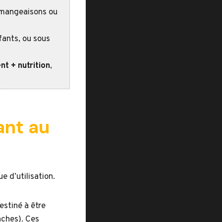
démangeaisons ou
fants, ou sous
nt + nutrition
,
ant au
e d’utilisation.
estiné à être
nches). Ces