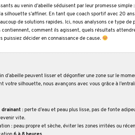
sants au venin d’abeille séduisent par leur promesse simple :
a silhouette s’affiner. En tant que coach sportif avec 20 an
aucoup de solutions rapides. Ici, nous analysons ce type de p
s contiennent, comment ils agissent, quels résultats attendr
ous puissiez décider en connaissance de cause.
n d’abeille peuvent lisser et dégonfler une zone sur le mome
nt votre silhouette, nous avançons avec vous grâce à l’entra
 drainant
: perte d’eau et peau plus lisse, pas de fonte adipe
evenir vite.
ation : peau propre et sèche, éviter les zones irritées ou réc
cation
6 à 8 heures
.