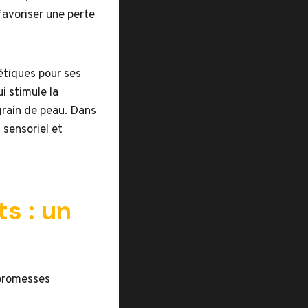
favoriser une perte
étiques pour ses
i stimule la
grain de peau. Dans
 sensoriel et
s : un
 promesses