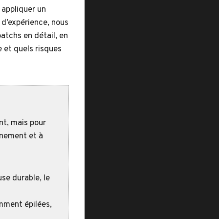
 appliquer un
s d’expérience, nous
atchs en détail, en
e et quels risques
nt, mais pour
înement et à
use durable, le
emment épilées,