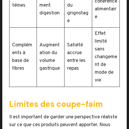
cohérence
téines
ment
du
alimentair
digestion
grignotag
e
e
Effet
limité
Complém
Augment
Satiété
sans
ents à
ation du
accrue
changeme
base de
volume
entre les
nt de
fibres
gastrique
repas
mode de
vie
Limites des coupe-faim
Il est important de garder une perspective réaliste
sur ce que ces produits peuvent apporter. Nous