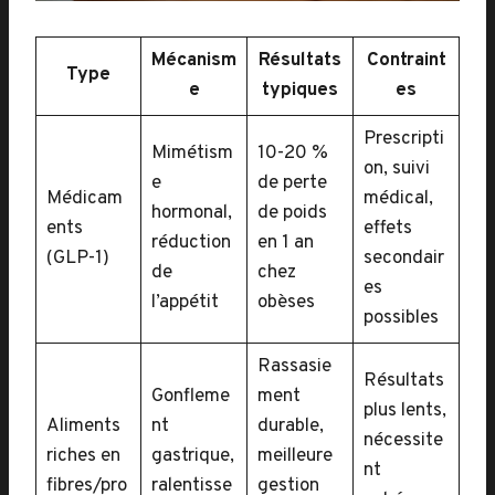
Mécanism
Résultats
Contraint
Type
e
typiques
es
Prescripti
Mimétism
10-20 %
on, suivi
e
de perte
Médicam
médical,
hormonal,
de poids
ents
effets
réduction
en 1 an
(GLP-1)
secondair
de
chez
es
l’appétit
obèses
possibles
Rassasie
Résultats
Gonfleme
ment
plus lents,
Aliments
nt
durable,
nécessite
riches en
gastrique,
meilleure
nt
fibres/pro
ralentisse
gestion