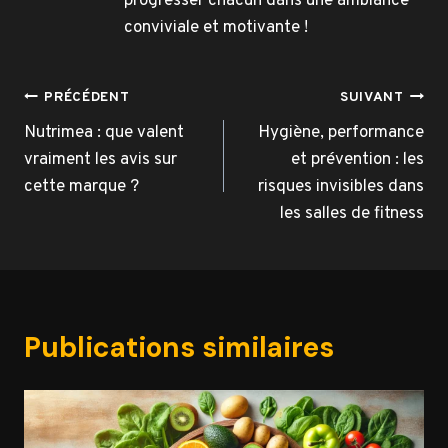
progresser chacun dans une ambiance
conviviale et motivante !
Navigation
PRÉCÉDENT
SUIVANT
de
Nutrimea : que valent
Hygiène, performance
vraiment les avis sur
et prévention : les
l’article
cette marque ?
risques invisibles dans
les salles de fitness
Publications similaires