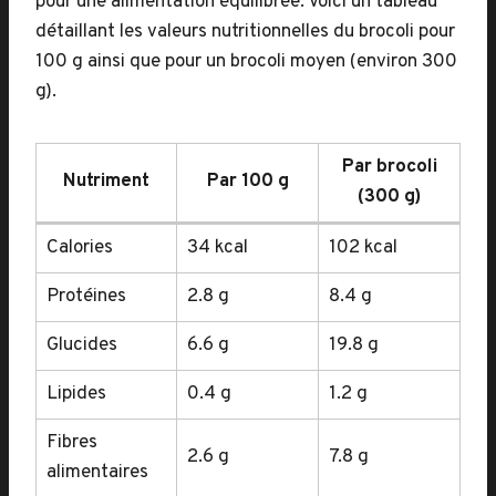
pour une alimentation équilibrée. Voici un tableau
détaillant les valeurs nutritionnelles du brocoli pour
100 g ainsi que pour un brocoli moyen (environ 300
g).
Par brocoli
Nutriment
Par 100 g
(300 g)
Calories
34 kcal
102 kcal
Protéines
2.8 g
8.4 g
Glucides
6.6 g
19.8 g
Lipides
0.4 g
1.2 g
Fibres
2.6 g
7.8 g
alimentaires