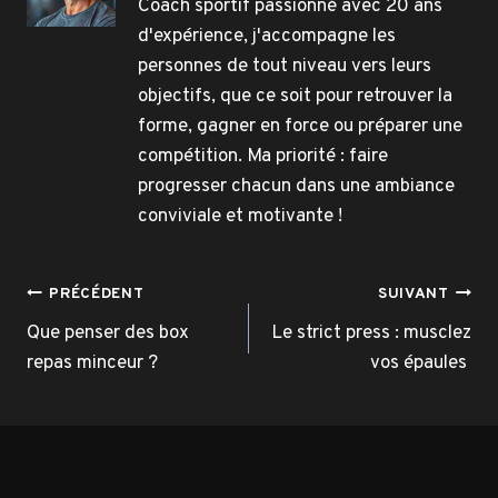
Coach sportif passionné avec 20 ans
d'expérience, j'accompagne les
personnes de tout niveau vers leurs
objectifs, que ce soit pour retrouver la
forme, gagner en force ou préparer une
compétition. Ma priorité : faire
progresser chacun dans une ambiance
conviviale et motivante !
Navigation
PRÉCÉDENT
SUIVANT
de
Que penser des box
Le strict press : musclez
repas minceur ?
vos épaules
l’article