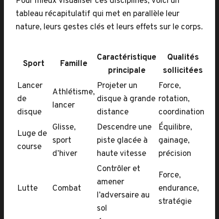
Pour mieux visualiser ces disciplines, voici un
tableau récapitulatif qui met en parallèle leur
nature, leurs gestes clés et leurs effets sur le corps.
Caractéristique
Qualités
Sport
Famille
principale
sollicitées
Lancer
Projeter un
Force,
Athlétisme,
de
disque à grande
rotation,
lancer
disque
distance
coordination
Glisse,
Descendre une
Équilibre,
Luge de
sport
piste glacée à
gainage,
course
d’hiver
haute vitesse
précision
Contrôler et
Force,
amener
Lutte
Combat
endurance,
l’adversaire au
stratégie
sol