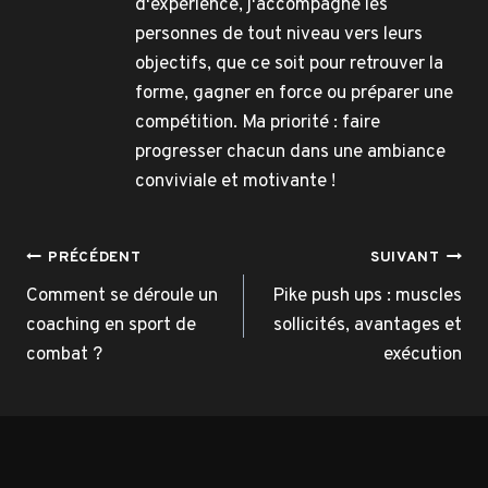
d'expérience, j'accompagne les
personnes de tout niveau vers leurs
objectifs, que ce soit pour retrouver la
forme, gagner en force ou préparer une
compétition. Ma priorité : faire
progresser chacun dans une ambiance
conviviale et motivante !
Navigation
PRÉCÉDENT
SUIVANT
de
Comment se déroule un
Pike push ups : muscles
coaching en sport de
sollicités, avantages et
l’article
combat ?
exécution