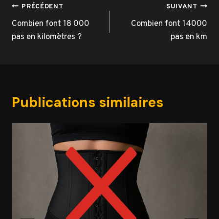
Navigation
PRÉCÉDENT
SUIVANT
de
Combien font 18 000
Combien font 14000
pas en kilomètres ?
pas en km
l’article
Publications similaires