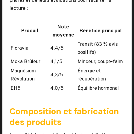
phares et de leurs évaluations pour faciliter la
lecture :
Note
Produit
Bénéfice principal
moyenne
Transit (83 % avis
Floravia
4,4/5
positifs)
Moka Brûleur
4,1/5
Minceur, coupe-faim
Magnésium
Énergie et
4,3/5
Révolution
récupération
EH5
4,0/5
Équilibre hormonal
Composition et fabrication
des produits