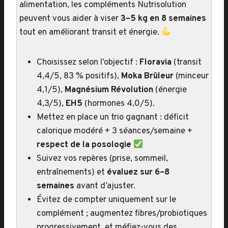
alimentation, les compléments Nutrisolution
peuvent vous aider à viser
3–5 kg en 8 semaines
tout en améliorant transit et énergie.
Choisissez selon l’objectif :
Floravia
(transit
4,4/5, 83 % positifs),
Moka Brûleur
(minceur
4,1/5),
Magnésium Révolution
(énergie
4,3/5),
EH5
(hormones 4,0/5).
Mettez en place un trio gagnant : déficit
calorique modéré + 3 séances/semaine +
respect de la posologie
Suivez vos repères (prise, sommeil,
entraînements) et
évaluez sur 6–8
semaines
avant d’ajuster.
Évitez de compter uniquement sur le
complément ; augmentez fibres/probiotiques
progressivement, et méfiez-vous des